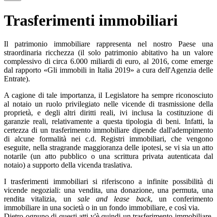
Trasferimenti immobiliari
Il patrimonio immobiliare rappresenta nel nostro Paese una
straordinaria ricchezza (il solo patrimonio abitativo ha un valore
complessivo di circa 6.000 miliardi di euro, al 2016, come emerge
dal rapporto «Gli immobili in Italia 2019» a cura dell'Agenzia delle
Entrate).
A cagione di tale importanza, il Legislatore ha sempre riconosciuto
al notaio un ruolo privilegiato nelle vicende di trasmissione della
proprietà, e degli altri diritti reali, ivi inclusa la costituzione di
garanzie reali, relativamente a questa tipologia di beni. Infatti, la
certezza di un trasferimento immobiliare dipende dall'adempimento
di alcune formalità nei c.d. Registri immobiliari, che vengono
eseguite, nella stragrande maggioranza delle ipotesi, se vi sia un atto
notarile (un atto pubblico o una scrittura privata autenticata dal
notaio) a supporto della vicenda traslativa.
I trasferimenti immobiliari si riferiscono a infinite possibilità di
vicende negoziali: una vendita, una donazione, una permuta, una
rendita vitalizia, un
sale and
lease back
, un conferimento
immobiliare in una società o in un fondo immobiliare, e così via.
Dietro ognuno di questi atti v'è quindi un trasferimento immobiliare,