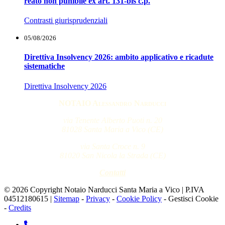
reato non punibile ex art. 131-bis c.p.
Contrasti giurisprudenziali
05/08/2026
Direttiva Insolvency 2026: ambito applicativo e ricadute
sistematiche
Direttiva Insolvency 2026
NOTAIO Alessandro Narducci
via Tenente Alberto Puoti n. 20
81028 Santa Maria a Vico (CE)
via Santa Croce n. 9
81020 San Nicola la Strada (CE)
Contatti
© 2026 Copyright Notaio Narducci Santa Maria a Vico | P.IVA
04512180615 |
Sitemap
-
Privacy
-
Cookie Policy
-
Gestisci Cookie
-
Credits